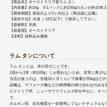
【商品名】オーストラリア産ラム タン
【内容量】約1kg ※1パックに約100gのタンが約10本
【賞味期限】発送日より3ヶ月以上（商品箱に記載）
【保存方法】冷凍（-18℃以下）で保存して下さい。
【原材料】羊肉
【原産国】オーストラリア
【送料】送料込み価格
ラム タンについて
ラム タンとは、羊の舌のことです。
1頭から1本（約100g）しか取れないため、非常に希少
当店が扱うのは、生後10ヶ月くらいで体重が35kgほどの
品種は、サフォーク種などの肉用種の掛け合わせのみを
ビクトリア州、ニューサウスウェルズ州を中心に、オー
で、
ホルモン剤、抗生物質を一切使用してないナチュラルな