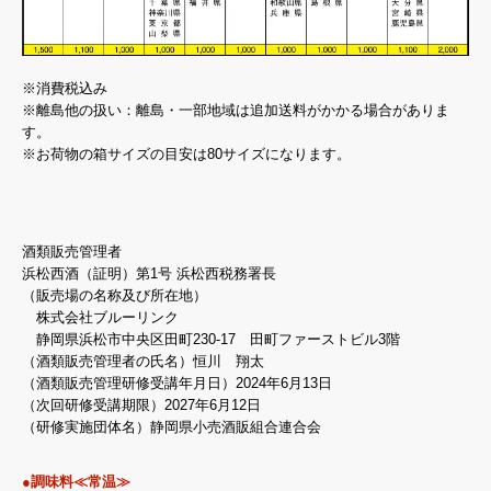
※消費税込み
※離島他の扱い：離島・一部地域は追加送料がかかる場合がありま
す。
※お荷物の箱サイズの目安は80サイズになります。
酒類販売管理者
浜松西酒（証明）第1号 浜松西税務署長
（販売場の名称及び所在地）
株式会社ブルーリンク
静岡県浜松市中央区田町230-17 田町ファーストビル3階
（酒類販売管理者の氏名）恒川 翔太
（酒類販売管理研修受講年月日）2024年6月13日
（次回研修受講期限）2027年6月12日
（研修実施団体名）静岡県小売酒販組合連合会
●調味料≪常温≫