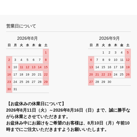
営業日について
2026年8月
2026年9月
日
月
火
水
木
金
土
日
月
火
水
木
金
土
1
1
2
3
4
5
2
3
4
5
6
7
8
6
7
8
9
10
11
12
9
10
11
12
13
14
15
13
14
15
16
17
18
19
16
17
18
19
20
21
22
20
21
22
23
24
25
26
23
24
25
26
27
28
29
27
28
29
30
30
31
【お盆休みの休業日について】
2026年8月11日（火）～2026年8月16日（日）まで、誠に勝手な
がら休業とさせていただきます。
お盆休み中にお届けをご希望のお客様は、8月10日（月）午前10
時までにご注文いただきますようお願いいたします。