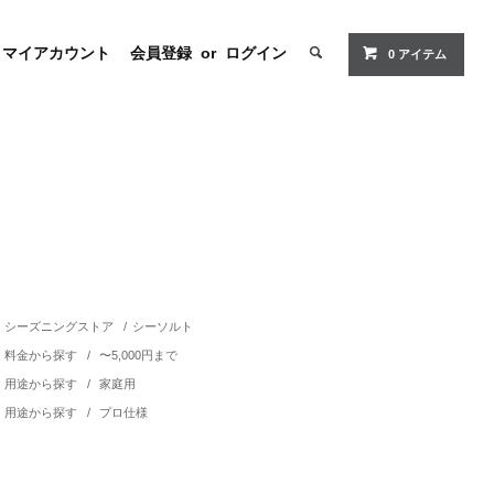
マイアカウント
会員登録
or
ログイン
0 アイテム
シーズニングストア
/
シーソルト
料金から探す
/
〜5,000円まで
用途から探す
/
家庭用
用途から探す
/
プロ仕様