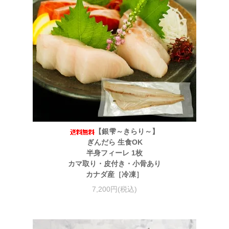
【銀雫～きらり～】
ぎんだら 生食OK
半身フィーレ 1枚
カマ取り・皮付き・小骨あり
カナダ産［冷凍］
7,200円(税込)