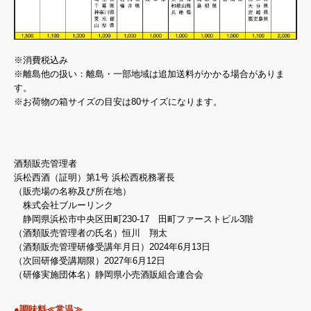
※消費税込み
※離島他の扱い：離島・一部地域は追加送料がかかる場合がありま
す。
※お荷物の箱サイズの目安は80サイズになります。
酒類販売管理者
浜松西酒（証明）第1号 浜松西税務署長
（販売場の名称及び所在地）
株式会社ブルーリンク
静岡県浜松市中央区田町230-17 田町ファーストビル3階
（酒類販売管理者の氏名）恒川 翔太
（酒類販売管理研修受講年月日）2024年6月13日
（次回研修受講期限）2027年6月12日
（研修実施団体名）静岡県小売酒販組合連合会
●調味料≪常温≫