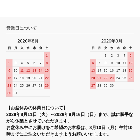
営業日について
2026年8月
2026年9月
日
月
火
水
木
金
土
日
月
火
水
木
金
土
1
1
2
3
4
5
2
3
4
5
6
7
8
6
7
8
9
10
11
12
9
10
11
12
13
14
15
13
14
15
16
17
18
19
16
17
18
19
20
21
22
20
21
22
23
24
25
26
23
24
25
26
27
28
29
27
28
29
30
30
31
【お盆休みの休業日について】
2026年8月11日（火）～2026年8月16日（日）まで、誠に勝手な
がら休業とさせていただきます。
お盆休み中にお届けをご希望のお客様は、8月10日（月）午前10
時までにご注文いただきますようお願いいたします。