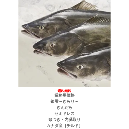
業務用価格
銀雫～きらり～
ぎんだら
セミドレス
頭つき・内臓取り
カナダ産［チルド］