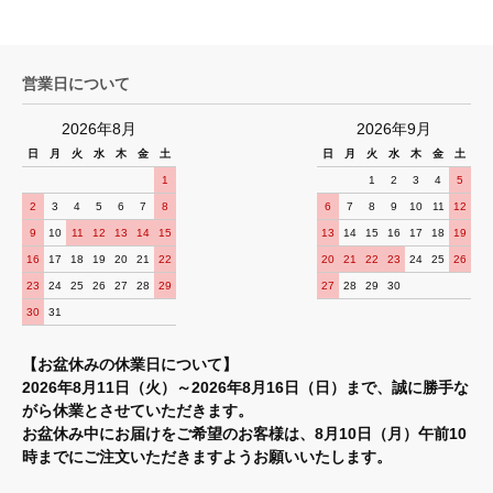
営業日について
2026年8月
2026年9月
日
月
火
水
木
金
土
日
月
火
水
木
金
土
1
1
2
3
4
5
2
3
4
5
6
7
8
6
7
8
9
10
11
12
9
10
11
12
13
14
15
13
14
15
16
17
18
19
16
17
18
19
20
21
22
20
21
22
23
24
25
26
23
24
25
26
27
28
29
27
28
29
30
30
31
【お盆休みの休業日について】
2026年8月11日（火）～2026年8月16日（日）まで、誠に勝手な
がら休業とさせていただきます。
お盆休み中にお届けをご希望のお客様は、8月10日（月）午前10
時までにご注文いただきますようお願いいたします。