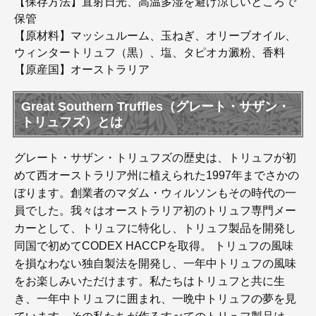
【保存方法】直射日光、高温多湿を避け涼しいところで
保管
【原材料】マッシュルーム、玉ねぎ、オリーブオイル、
ウィンタートリュフ（黒）、塩、タピオカ澱粉、香料
【原産国】オーストラリア
Great Southern Truffles（グレート・サザン・
トリュフズ）とは
グレート・サザン・トリュフズの歴史は、トリュフが初
めて西オーストラリア州に植えられた1997年までさかの
ぼります。創業者のマダム・ウィルソンもその時代の一
員でした。我々はオーストラリア初のトリュフ専門メー
カーとして、トリュフに特化し、トリュフ製品を開発し
同国で初めてCODEX HACCPを取得。 トリュフの風味
を損なわない独自製法を開発し、一年中トリュフの風味
をお楽しみいただけます。私たちはトリュフと共に生
き、一年中トリュフに囲まれ、一晩中トリュフの夢を見