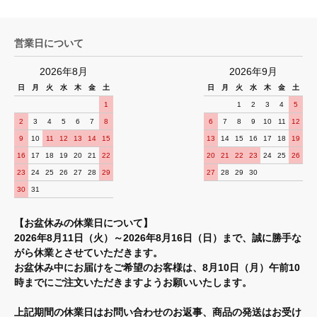
営業日について
2026年8月
2026年9月
日
月
火
水
木
金
土
日
月
火
水
木
金
土
1
1
2
3
4
5
2
3
4
5
6
7
8
6
7
8
9
10
11
12
9
10
11
12
13
14
15
13
14
15
16
17
18
19
16
17
18
19
20
21
22
20
21
22
23
24
25
26
23
24
25
26
27
28
29
27
28
29
30
30
31
【お盆休みの休業日について】
2026年8月11日（火）～2026年8月16日（日）まで、誠に勝手な
がら休業とさせていただきます。
お盆休み中にお届けをご希望のお客様は、8月10日（月）午前10
時までにご注文いただきますようお願いいたします。
上記期間の休業日はお問い合わせのお返事、商品の発送はお受け