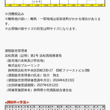
※消費税込み
※離島他の扱い：離島・一部地域は追加送料がかかる場合がありま
す。
※お荷物の箱サイズの目安は80サイズになります。
酒類販売管理者
浜松西酒（証明）第1号 浜松西税務署長
（販売場の名称及び所在地）
株式会社ブルーリンク
静岡県浜松市中央区田町230-17 田町ファーストビル3階
（酒類販売管理者の氏名）恒川 翔太
（酒類販売管理研修受講年月日）2024年6月13日
（次回研修受講期限）2027年6月12日
（研修実施団体名）静岡県小売酒販組合連合会
●調味料≪常温≫