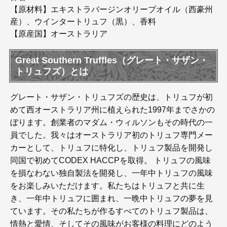
【原材料】エキストラバージンオリーブオイル（西豪州
産）、ウインタートリュフ（黒）、香料
【原産国】オーストラリア
Great Southern Truffles（グレート・サザン・
トリュフズ）とは
グレート・サザン・トリュフズの歴史は、トリュフが初
めて西オーストラリア州に植えられた1997年までさかの
ぼります。創業者のマダム・ウィルソンもその時代の一
員でした。我々はオーストラリア初のトリュフ専門メー
カーとして、トリュフに特化し、トリュフ製品を開発し
同国で初めてCODEX HACCPを取得。 トリュフの風味
を損なわない独自製法を開発し、一年中トリュフの風味
をお楽しみいただけます。私たちはトリュフと共に生
き、一年中トリュフに囲まれ、一晩中トリュフの夢を見
ています。その私たちが作るすべてのトリュフ製品は、
情熱と愛情、そしてその風味がお客様の料理にどのよう