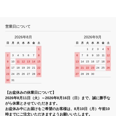
営業日について
2026年8月
2026年9月
日
月
火
水
木
金
土
日
月
火
水
木
金
土
1
1
2
3
4
5
2
3
4
5
6
7
8
6
7
8
9
10
11
12
9
10
11
12
13
14
15
13
14
15
16
17
18
19
16
17
18
19
20
21
22
20
21
22
23
24
25
26
23
24
25
26
27
28
29
27
28
29
30
30
31
【お盆休みの休業日について】
2026年8月11日（火）～2026年8月16日（日）まで、誠に勝手な
がら休業とさせていただきます。
お盆休み中にお届けをご希望のお客様は、8月10日（月）午前10
時までにご注文いただきますようお願いいたします。